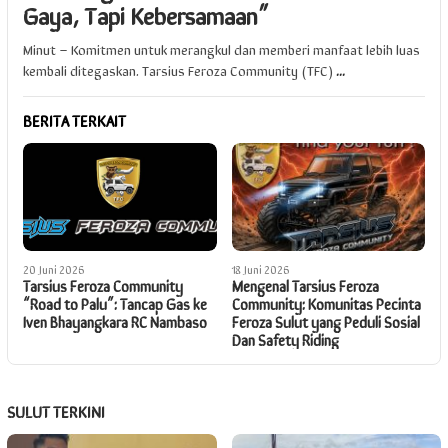
Gaya, Tapi Kebersamaan”
Minut – Komitmen untuk merangkul dan memberi manfaat lebih luas
kembali ditegaskan. Tarsius Feroza Community (TFC)
...
BERITA TERKAIT
20 Juni 2026
18 Juni 2026
Tarsius Feroza Community
Mengenal Tarsius Feroza
“Road to Palu”: Tancap Gas ke
Community: Komunitas Pecinta
Iven Bhayangkara RC Nambaso
Feroza Sulut yang Peduli Sosial
Dan Safety Riding
SULUT TERKINI