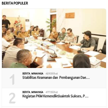
BERITA POPULER
1
BERITA
,
MINAHASA
4811 Dilihat
Stabilitas Keamanan dan Pembangunan Dae…
2
BERITA
,
MINAHASA
4777 Dilihat
Kegiatan PKM Kemendiktisaintek Sukses, P…