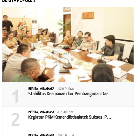
1
BERITA
,
MINAHASA
4810 Dilihat
Stabilitas Keamanan dan Pembangunan Dae…
2
BERITA
,
MINAHASA
4776 Dilihat
Kegiatan PKM Kemendiktisaintek Sukses, P…
BERITA
,
MINAHASA
4524 Dilihat