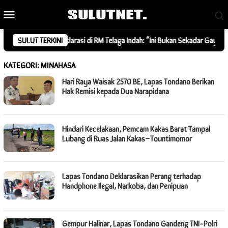
Loncat
Menu
ke
Mobile
konten
ommunity Deklarasi di RM Telaga Indah: “Ini Bukan Sekadar Gaya, Tapi Ke
SULUT TERKINI
KATEGORI:
MINAHASA
Hari Raya Waisak 2570 BE, Lapas Tondano Berikan
Hak Remisi kepada Dua Narapidana
Hindari Kecelakaan, Pemcam Kakas Barat Tampal
Lubang di Ruas Jalan Kakas–Tountimomor
Lapas Tondano Deklarasikan Perang terhadap
Handphone Ilegal, Narkoba, dan Penipuan
Gempur Halinar, Lapas Tondano Gandeng TNI-Polri