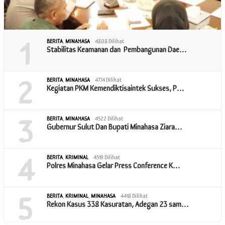
1
BERITA
,
MINAHASA
4808 Dilihat
Stabilitas Keamanan dan Pembangunan Dae…
2
BERITA
,
MINAHASA
4774 Dilihat
Kegiatan PKM Kemendiktisaintek Sukses, P…
3
BERITA
,
MINAHASA
4522 Dilihat
Gubernur Sulut Dan Bupati Minahasa Ziara…
4
BERITA
,
KRIMINAL
4519 Dilihat
Polres Minahasa Gelar Press Conference K…
5
BERITA
,
KRIMINAL
,
MINAHASA
4418 Dilihat
Rekon Kasus 338 Kasuratan, Adegan 23 sam…