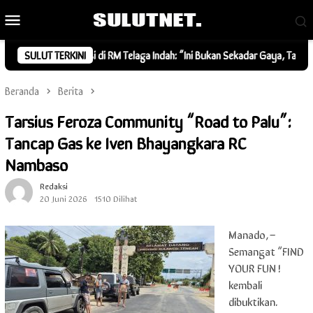
Loncat
Menu
ke
Mobile
konten
 Deklarasi di RM Telaga Indah: “Ini Bukan Sekadar Gaya, Tapi Kebersamaan
SULUT TERKINI
Beranda
Berita
Tarsius Feroza Community “Road to Palu”:
Tancap Gas ke Iven Bhayangkara RC
Nambaso
Redaksi
20 Juni 2026
1510 Dilihat
Manado,–
Semangat “FIND
YOUR FUN !
kembali
dibuktikan.