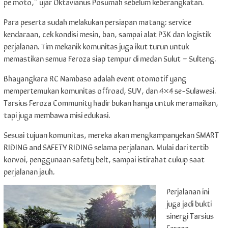
pe moto,” ujar Oktavianus Posumah sebelum keberangkatan.
Para peserta sudah melakukan persiapan matang: service
kendaraan, cek kondisi mesin, ban, sampai alat P3K dan logistik
perjalanan. Tim mekanik komunitas juga ikut turun untuk
memastikan semua Feroza siap tempur di medan Sulut – Sulteng.
Bhayangkara RC Nambaso adalah event otomotif yang
mempertemukan komunitas offroad, SUV, dan 4×4 se-Sulawesi.
Tarsius Feroza Community hadir bukan hanya untuk meramaikan,
tapi juga membawa misi edukasi.
Sesuai tujuan komunitas, mereka akan mengkampanyekan SMART
RIDING and SAFETY RIDING selama perjalanan. Mulai dari tertib
konvoi, penggunaan safety belt, sampai istirahat cukup saat
perjalanan jauh.
Perjalanan ini
juga jadi bukti
sinergi Tarsius
Feroza