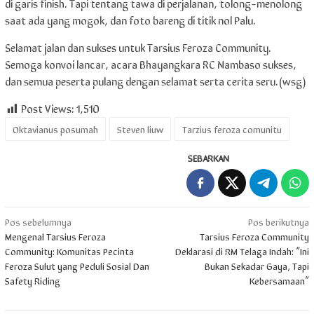
di garis finish. Tapi tentang tawa di perjalanan, tolong-menolong
saat ada yang mogok, dan foto bareng di titik nol Palu.
Selamat jalan dan sukses untuk Tarsius Feroza Community.
Semoga konvoi lancar, acara Bhayangkara RC Nambaso sukses,
dan semua peserta pulang dengan selamat serta cerita seru.(wsg)
Post Views:
1,510
Oktavianus posumah
Steven liuw
Tarzius feroza comunitu
SEBARKAN
Navigasi
Pos sebelumnya
Pos berikutnya
Mengenal Tarsius Feroza
Tarsius Feroza Community
pos
Community: Komunitas Pecinta
Deklarasi di RM Telaga Indah: “Ini
Feroza Sulut yang Peduli Sosial Dan
Bukan Sekadar Gaya, Tapi
Safety Riding
Kebersamaan”