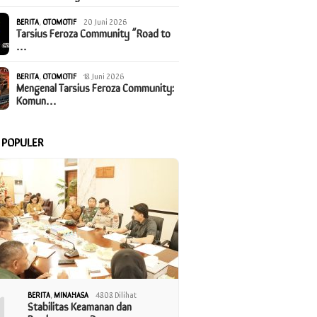
BERITA
,
OTOMOTIF
20 Juni 2026
Tarsius Feroza Community “Road to
…
BERITA
,
OTOMOTIF
18 Juni 2026
Mengenal Tarsius Feroza Community:
Komun…
A POPULER
1
BERITA
,
MINAHASA
4808 Dilihat
Stabilitas Keamanan dan