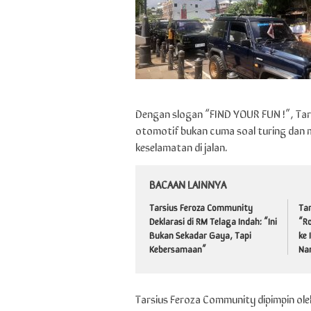
Dengan slogan “FIND YOUR FUN !”, Ta
otomotif bukan cuma soal turing dan m
keselamatan di jalan.
BACAAN LAINNYA
Tarsius Feroza Community
Ta
Deklarasi di RM Telaga Indah: “Ini
“Ro
Bukan Sekadar Gaya, Tapi
ke
Kebersamaan”
Na
Tarsius Feroza Community dipimpin ol