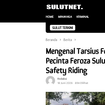
Loncat
ke
konten
HOME
MINAHASA
KRIMINAL
SULUT TERKINI
Beranda
Berita
Mengenal Tarsius 
Pecinta Feroza Sulu
Safety Riding
Redaksi
18 Juni 2026
894 Dilihat