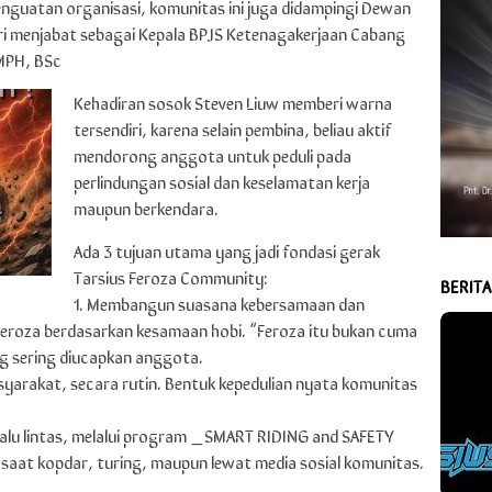
nguatan organisasi, komunitas ini juga didampingi Dewan
ri menjabat sebagai Kepala BPJS Ketenagakerjaan Cabang
 MPH, BSc
Kehadiran sosok Steven Liuw memberi warna
tersendiri, karena selain pembina, beliau aktif
mendorong anggota untuk peduli pada
perlindungan sosial dan keselamatan kerja
maupun berkendara.
Ada 3 tujuan utama yang jadi fondasi gerak
Tarsius Feroza Community:
BERIT
1. Membangun suasana kebersamaan dan
 Feroza berdasarkan kesamaan hobi. “Feroza itu bukan cuma
ng sering diucapkan anggota.
yarakat, secara rutin. Bentuk kepedulian nyata komunitas
alu lintas, melalui program _SMART RIDING and SAFETY
 saat kopdar, turing, maupun lewat media sosial komunitas.