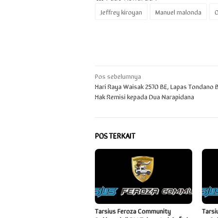
Jeffrey kiroyan
Manuel malonda
O
Navigasi
Pos sebelumnya
Hari Raya Waisak 2570 BE, Lapas Tondano B
pos
Hak Remisi kepada Dua Narapidana
POS TERKAIT
Tarsius Feroza Community
Tarsi