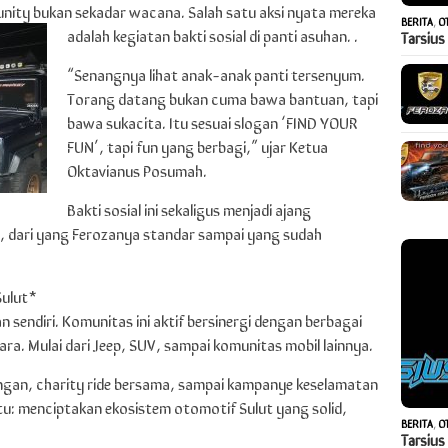
nity bukan sekadar wacana. Salah satu aksi nyata mereka
BERITA
,
O
adalah kegiatan bakti sosial di panti asuhan. .
Tarsius
“Senangnya lihat anak-anak panti tersenyum.
Torang datang bukan cuma bawa bantuan, tapi
bawa sukacita. Itu sesuai slogan ‘FIND YOUR
FUN’, tapi fun yang berbagi,” ujar Ketua
Oktavianus Posumah.
Bakti sosial ini sekaligus menjadi ajang
, dari yang Ferozanya standar sampai yang sudah
Sulut*
 sendiri. Komunitas ini aktif bersinergi dengan berbagai
ara. Mulai dari Jeep, SUV, sampai komunitas mobil lainnya.
ungan, charity ride bersama, sampai kampanye keselamatan
satu: menciptakan ekosistem otomotif Sulut yang solid,
BERITA
,
O
Tarsius