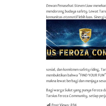
Dewan Penasehat Steven Liuw menekank
mendorong budaya safety. Lewat Tarsi
komunitas otomotif lebih luas. Sinergi
sosial, dan komitmen safety riding, T
membuktikan bahwa “FIND YOUR FUN” 
makna lewat berbagi dan menjaga sesa
Bagi warga Sulut yang punya Feroza dan
Tarsius Feroza Community, setiap perj
Post Views:
894