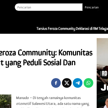
Pencarian
Tarsius Feroza Community Deklarasi di RM Telaga Indah: “Ini Bu
Feroza Community: Komunitas
t yang Peduli Sosial Dan
Manado – Di tengah ramainya komunitas
otomotif Sulawesi Utara, ada satu nama yang