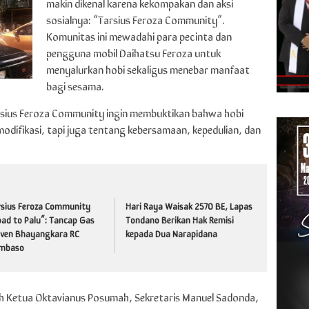
makin dikenal karena kekompakan dan aksi
sosialnya: “Tarsius Feroza Community”.
Komunitas ini mewadahi para pecinta dan
pengguna mobil Daihatsu Feroza untuk
menyalurkan hobi sekaligus menebar manfaat
bagi sesama.
rsius Feroza Community ingin membuktikan bahwa hobi
odifikasi, tapi juga tentang kebersamaan, kepedulian, dan
rsius Feroza Community
Hari Raya Waisak 2570 BE, Lapas
ad to Palu”: Tancap Gas
Tondano Berikan Hak Remisi
 Iven Bhayangkara RC
kepada Dua Narapidana
mbaso
eh Ketua Oktavianus Posumah, Sekretaris Manuel Sadonda,