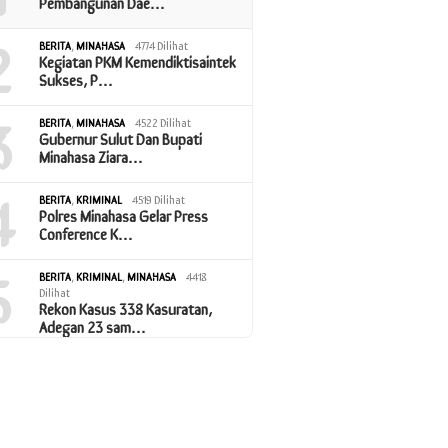
Pembangunan Dae…
2
BERITA
,
MINAHASA
4774 Dilihat
Kegiatan PKM Kemendiktisaintek
Sukses, P…
3
BERITA
,
MINAHASA
4522 Dilihat
Gubernur Sulut Dan Bupati
Minahasa Ziara…
4
BERITA
,
KRIMINAL
4519 Dilihat
Polres Minahasa Gelar Press
Conference K…
5
BERITA
,
KRIMINAL
,
MINAHASA
4418
Dilihat
Rekon Kasus 338 Kasuratan,
Adegan 23 sam…