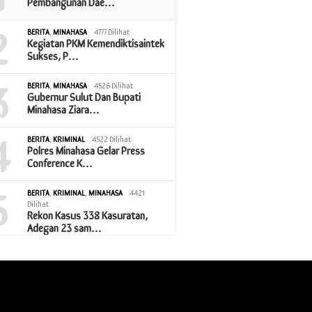
Pembangunan Dae…
2
BERITA
,
MINAHASA
4777 Dilihat
Kegiatan PKM Kemendiktisaintek
Sukses, P…
3
BERITA
,
MINAHASA
4526 Dilihat
Gubernur Sulut Dan Bupati
Minahasa Ziara…
4
BERITA
,
KRIMINAL
4522 Dilihat
Polres Minahasa Gelar Press
Conference K…
5
BERITA
,
KRIMINAL
,
MINAHASA
4421
Dilihat
Rekon Kasus 338 Kasuratan,
Adegan 23 sam…