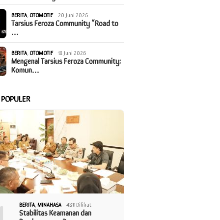
BERITA
,
OTOMOTIF
20 Juni 2026
Tarsius Feroza Community “Road to
…
BERITA
,
OTOMOTIF
18 Juni 2026
Mengenal Tarsius Feroza Community:
Komun…
A POPULER
1
BERITA
,
MINAHASA
4811 Dilihat
Stabilitas Keamanan dan