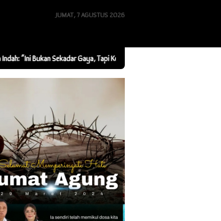
JUMAT, 7 AGUSTUS 2026
 Bukan Sekadar Gaya, Tapi Kebersamaan”
Tarsius Feroza Communit