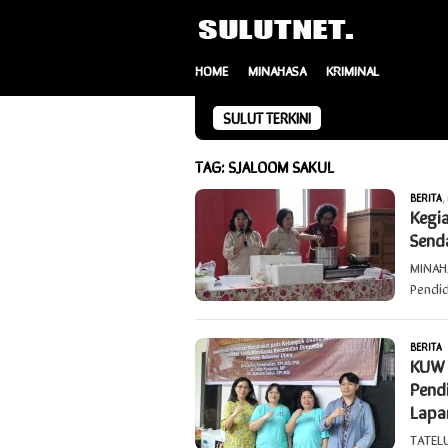
Loncat
ke
konten
HOME
MINAHASA
KRIMINAL
SULUT TERKINI
TAG:
SJALOOM SAKUL
BERITA
,
Kegi
Send
MINAH
Pendi
BERITA
R
KUW M
Pend
Lapa
TATEL