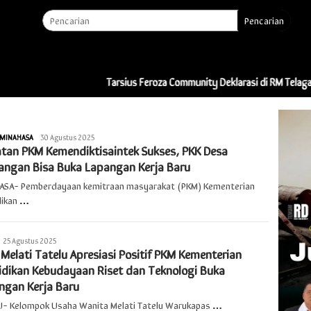
Pencarian
Tarsius Feroza Community Deklarasi di RM Telaga Indah: “Ini
MINAHASA
Redaksi
30 Agustus 2025
atan PKM Kemendiktisaintek Sukses, PKK Desa
angan Bisa Buka Lapangan Kerja Baru
ASA- Pemberdayaan kemitraan masyarakat (PKM) Kementerian
dikan
…
edaksi
25 Agustus 2025
elati Tatelu Apresiasi Positif PKM Kementerian
idikan Kebudayaan Riset dan Teknologi Buka
ngan Kerja Baru
U- Kelompok Usaha Wanita Melati Tatelu Warukapas
…