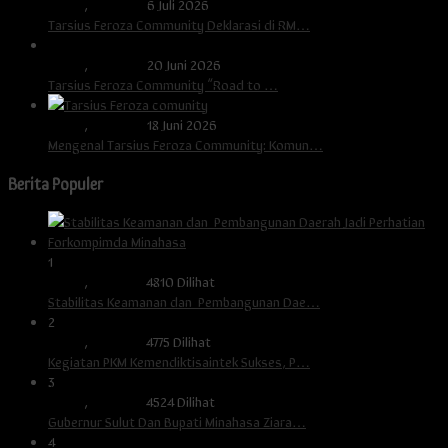
Berita
,
Otomotif
6 Juli 2026
Tarsius Feroza Community Deklarasi di RM…
Berita
,
Otomotif
20 Juni 2026
Tarsius Feroza Community “Road to …
Berita
,
Otomotif
18 Juni 2026
Mengenal Tarsius Feroza Community: Komun…
Berita Populer
1
Berita
,
Minahasa
4810 Dilihat
Stabilitas Keamanan dan Pembangunan Dae…
2
Berita
,
Minahasa
4775 Dilihat
Kegiatan PKM Kemendiktisaintek Sukses, P…
3
Berita
,
Minahasa
4524 Dilihat
Gubernur Sulut Dan Bupati Minahasa Ziara…
4