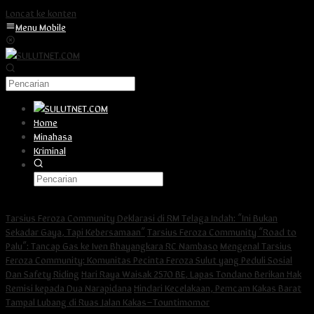
Loncat ke konten
Menu Mobile
Pencarian
Home
Minahasa
Kriminal
SULUT TERKINI
Tarsius Feroza Community Deklarasi di RM Telaga Indah: “Ini Bukan
Sekadar Gaya, Tapi Kebersamaan”
Tarsius Feroza Community “Road to
Palu”: Tancap Gas ke Iven Bhayangkara RC Nambaso
Mengenal Tarsius
Feroza Community: Komunitas Pecinta Feroza Sulut yang Peduli Sosial
Dan Safety Riding
Hari Raya Waisak 2570 BE, Lapas Tondano Berikan Hak
Remisi kepada Dua Narapidana
Hindari Kecelakaan, Pemcam Kakas Barat
Tampal Lubang di Ruas Jalan Kakas–Tountimomor