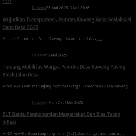
Berita
,
Minahasa
Redaksi
26 Juni 2025
10 Mei 2026
Wujudkan Transparansi, Pemdes Kaweng Gelar Sosialisasi
Dana Desa 2025
Kakas – Pemerintah Desa Kaweng, Kecamatan Kakas,
…
Berita
,
Minahasa
Redaksi
16 Mei 2025
Tunjang Mobilitas Warga, Pemdes Desa Kaweng Paving
Block Jalan Desa
MINAHASA-Demi menunjang moblitas warga, Pemerintah Desa Kaweng
…
Berita
,
Minahasa
Redaksi
1 Mei 2025
1 Mei 2025
BLT Bantu Perekonomian Masyarakat Dan Bisa Tekan
Inflasi
MINAHASA-Bantuan Langsung Tunai (BLT) akan sangat membantu
…