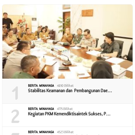
1
BERITA
,
MINAHASA
4810 Dilihat
Stabilitas Keamanan dan Pembangunan Dae…
2
BERITA
,
MINAHASA
4775 Dilihat
Kegiatan PKM Kemendiktisaintek Sukses, P…
BERITA
,
MINAHASA
4523 Dilihat