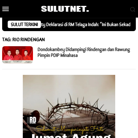
Loncat
Menu
ke
Mobile
konten
Feroza Community Deklarasi di RM Telaga Indah: “Ini Bukan Sekadar Gaya, 
SULUT TERKINI
TAG:
RIO RINDENGAN
Dondokambey Didampingi Rindengan dan Rawung
Pimpin PDIP Minahasa