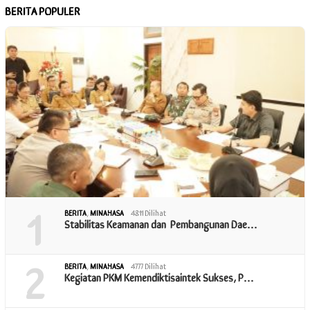
BERITA POPULER
1
BERITA
,
MINAHASA
4811 Dilihat
Stabilitas Keamanan dan Pembangunan Dae…
2
BERITA
,
MINAHASA
4777 Dilihat
Kegiatan PKM Kemendiktisaintek Sukses, P…