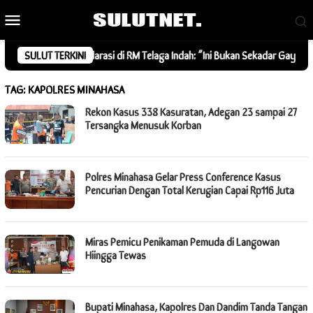
Loncat
Menu
ke
Mobile
konten
ommunity Deklarasi di RM Telaga Indah: “Ini Bukan Sekadar Gaya, Tapi Ke
SULUT TERKINI
TAG:
KAPOLRES MINAHASA
Rekon Kasus 338 Kasuratan, Adegan 23 sampai 27
Tersangka Menusuk Korban
Polres Minahasa Gelar Press Conference Kasus
Pencurian Dengan Total Kerugian Capai Rp116 Juta
Miras Pemicu Penikaman Pemuda di Langowan
Hiingga Tewas
Bupati Minahasa, Kapolres Dan Dandim Tanda Tangan