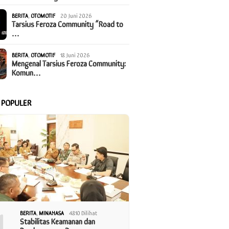
BERITA
,
OTOMOTIF
20 Juni 2026
Tarsius Feroza Community “Road to
…
BERITA
,
OTOMOTIF
18 Juni 2026
Mengenal Tarsius Feroza Community:
Komun…
A POPULER
1
BERITA
,
MINAHASA
4810 Dilihat
Stabilitas Keamanan dan