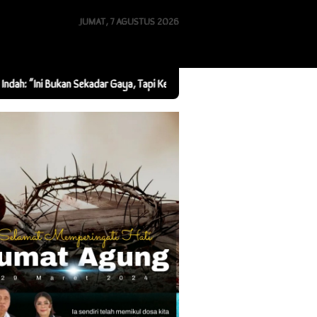
JUMAT, 7 AGUSTUS 2026
Bukan Sekadar Gaya, Tapi Kebersamaan”
Tarsius Feroza Community