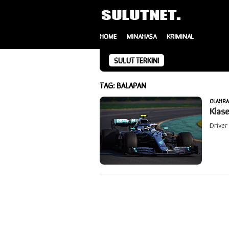
Loncat
ke
konten
HOME
MINAHASA
KRIMINAL
SULUT TERKINI
TAG:
BALAPAN
OLAHR
Klas
Drive