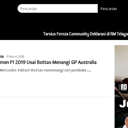
Pencarian
Tarsius Feroza Community Deklarasi di RM Telaga Indah: “Ini 
AGA
Redaksi
17 Maret 2019
emen F1 2019 Usai Bottas Menangi GP Australia
r Mercedes Valtteri Bottas memenangi seri pembuka
…