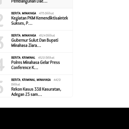
Pembangunan Dae…
2
BERITA
,
MINAHASA
4775 Dilihat
Kegiatan PKM Kemendiktisaintek
Sukses, P…
3
BERITA
,
MINAHASA
4524 Dilihat
Gubernur Sulut Dan Bupati
Minahasa Ziara…
4
BERITA
,
KRIMINAL
4520 Dilihat
Polres Minahasa Gelar Press
Conference K…
5
BERITA
,
KRIMINAL
,
MINAHASA
4420
Dilihat
Rekon Kasus 338 Kasuratan,
Adegan 23 sam…