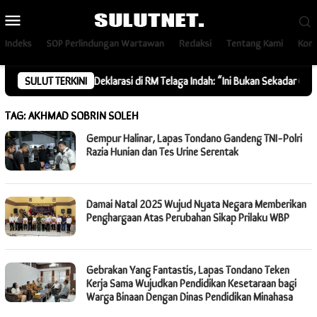
Loncat
Menu
ke
Mobile
konten
Indeks
SOP Perlindungan Wartawan
Redaksi
Tentang Kami
Kont
za Community Deklarasi di RM Telaga Indah: “Ini Bukan Sekadar Gaya, Tapi
SULUT TERKINI
TAG:
AKHMAD SOBRIN SOLEH
Gempur Halinar, Lapas Tondano Gandeng TNI-Polri
Razia Hunian dan Tes Urine Serentak
Damai Natal 2025 Wujud Nyata Negara Memberikan
Penghargaan Atas Perubahan Sikap Prilaku WBP
Gebrakan Yang Fantastis, Lapas Tondano Teken
Kerja Sama Wujudkan Pendidikan Kesetaraan bagi
Warga Binaan Dengan Dinas Pendidikan Minahasa