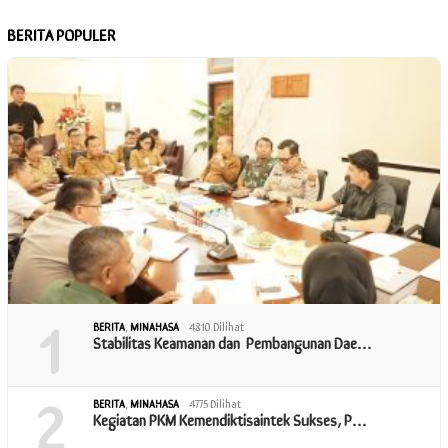
BERITA POPULER
1
BERITA
,
MINAHASA
4810 Dilihat
Stabilitas Keamanan dan Pembangunan Dae…
2
BERITA
,
MINAHASA
4775 Dilihat
Kegiatan PKM Kemendiktisaintek Sukses, P…