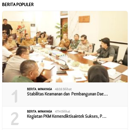
BERITA POPULER
1
BERITA
,
MINAHASA
4808 Dilihat
Stabilitas Keamanan dan Pembangunan Dae…
2
BERITA
,
MINAHASA
4774 Dilihat
Kegiatan PKM Kemendiktisaintek Sukses, P…