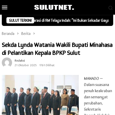
Loncat
Menu
ke
Mobile
konten
unity Deklarasi di RM Telaga Indah: “Ini Bukan Sekadar Gaya, Tapi Kebers
SULUT TERKINI
Beranda
Berita
Sekda Lynda Watania Wakili Bupati Minahasa
di Pelantikan Kepala BPKP Sulut
Redaksi
21 Oktober 2025
1761 Dilihat
MANADO —
Dalam suasana
penuh keakraban
dan semangat
perubahan,
Sekretaris