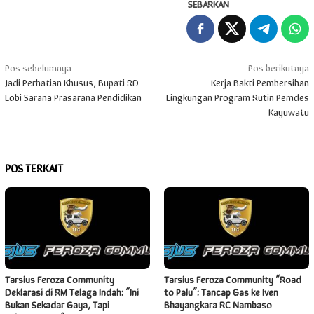
SEBARKAN
Navigasi
Pos sebelumnya
Pos berikutnya
Jadi Perhatian Khusus, Bupati RD
Kerja Bakti Pembersihan
pos
Lobi Sarana Prasarana Pendidikan
Lingkungan Program Rutin Pemdes
Kayuwatu
POS TERKAIT
Tarsius Feroza Community
Tarsius Feroza Community “Road
Deklarasi di RM Telaga Indah: “Ini
to Palu”: Tancap Gas ke Iven
Bukan Sekadar Gaya, Tapi
Bhayangkara RC Nambaso