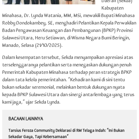
Daerah (Sekda)
Kabupaten
Minahasa, Dr. Lynda Watania, MM, MSi, mewakili Bupati Minahasa
Robby Dondokambey, SE, menghadiri Pelantikan Kepala Perwakilan
Badan Pengawasan Keuangan dan Pembangunan (BPKP) Provinsi
Sulawesi Utara, Heru Setiawan, di Wisma Negara Bumi Beringin,
Manado, Selasa (21/10/2025).
Dalam kesempatan tersebut, Sekda menyampaikan apresiasi atas
terselenggaranya pelantikan serta menegaskan dukungan penuh
Pemerintah Kabupaten Minahasa terhadap peran strategis BPKP
dalam tata kelola pemerintahan. “Kehadiran kami di sini tentu
bukan sekadar seremonial, melainkan bentuk dukungan nyata
kepada BPKP Sulawesi Utara dan sinergi antarlembaga yang terus
kami jaga,” ujar Sekda Lynda.
BACAAN LAINNYA
Tarsius Feroza Community Deklarasi di RM Telaga Indah: “Ini Bukan
Sekadar Gaya, Tapi Kebersamaan”