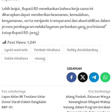
Lebih lanjut, Bupati RD menekankan bahwa kerja sama ini
diharapkan dapat memberikan keamanan, kemudahan,
kenyamanan, serta menjamin transparansi dan akuntabilitas dalam
proses pembayaran melalui layanan perbankan yang profesional”
tutup Bupati RD.(wsg)
Post Views:
1,041
Lynda wantania
Pemkab minahasa
Robby dondokambey
Sekda minahasa
vasung
SEBARKAN
Navigasi
Pos sebelumnya
Pos berikutnya
Lapas Kelas IIB Tondano Gelar
Jelang Paskah, Ratusan Warga
pos
Donor Darah Dalam Rangkaian
Kawangkoan Dilayani Wabup
BBP-61
Vasung dalam Program Gerakan
Pangan Murah di Kawangkoan