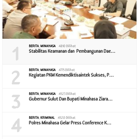
1
BERITA
,
MINAHASA
4810 Dilihat
Stabilitas Keamanan dan Pembangunan Dae…
2
BERITA
,
MINAHASA
4775 Dilihat
Kegiatan PKM Kemendiktisaintek Sukses, P…
3
BERITA
,
MINAHASA
4523 Dilihat
Gubernur Sulut Dan Bupati Minahasa Ziara…
4
BERITA
,
KRIMINAL
4520 Dilihat
Polres Minahasa Gelar Press Conference K…