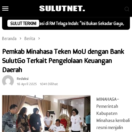
Loncat
Menu
ke
Mobile
konten
nity Deklarasi di RM Telaga Indah: “Ini Bukan Sekadar Gaya, Tapi Kebersa
SULUT TERKINI
Beranda
Berita
Pemkab Minahasa Teken MoU dengan Bank
SulutGo Terkait Pengelolaan Keuangan
Daerah
Redaksi
16 April 2025
1041 Dilihat
MINAHASA–
Pemerintah
Kabupaten
Minahasa kembali
resmi menjalin