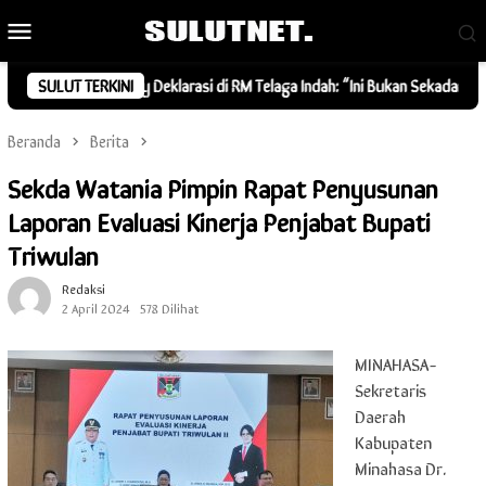
Loncat
Menu
ke
Mobile
konten
a Community Deklarasi di RM Telaga Indah: “Ini Bukan Sekadar Gaya, Tapi 
SULUT TERKINI
Beranda
Berita
Sekda Watania Pimpin Rapat Penyusunan
Laporan Evaluasi Kinerja Penjabat Bupati
Triwulan
Redaksi
2 April 2024
578 Dilihat
MINAHASA-
Sekretaris
Daerah
Kabupaten
Minahasa Dr.