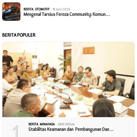
BERITA
,
OTOMOTIF
18 Juni 2026
Mengenal Tarsius Feroza Community: Komun…
BERITA POPULER
1
BERITA
,
MINAHASA
4810 Dilihat
Stabilitas Keamanan dan Pembangunan Dae…