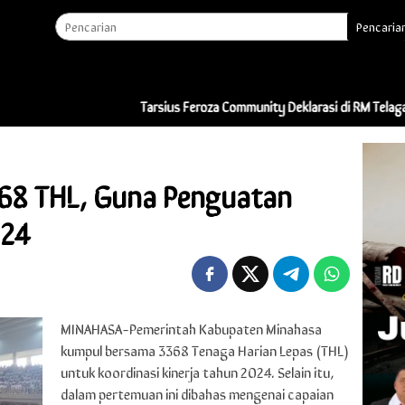
Pencaria
Tarsius Feroza Community Deklarasi di RM Telaga Indah: “I
68 THL, Guna Penguatan
024
MINAHASA-Pemerintah Kabupaten Minahasa
kumpul bersama 3368 Tenaga Harian Lepas (THL)
untuk koordinasi kinerja tahun 2024. Selain itu,
dalam pertemuan ini dibahas mengenai capaian