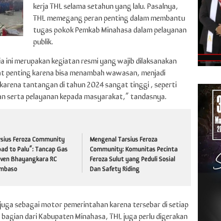
kerja THL selama setahun yang lalu. Pasalnya,
THL memegang peran penting dalam membantu
tugas pokok Pemkab Minahasa dalam pelayanan
publik.
 ini merupakan kegiatan resmi yang wajib dilaksanakan
gat penting karena bisa menambah wawasan, menjadi
karena tantangan di tahun 2024 sangat tinggi , seperti
 serta pelayanan kepada masyarakat,” tandasnya.
rsius Feroza Community
Mengenal Tarsius Feroza
ad to Palu”: Tancap Gas
Community: Komunitas Pecinta
 Iven Bhayangkara RC
Feroza Sulut yang Peduli Sosial
mbaso
Dan Safety Riding
juga sebagai motor pemerintahan karena tersebar di setiap
bagian dari Kabupaten Minahasa, THL juga perlu digerakan