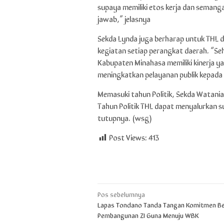
supaya memiliki etos kerja dan seman
jawab,” jelasnya
Sekda Lynda juga berharap untuk THL
kegiatan setiap perangkat daerah. “Se
Kabupaten Minahasa memiliki kinerja 
meningkatkan pelayanan publik kepad
Memasuki tahun Politik, Sekda Watania
Tahun Politik THL dapat menyalurkan s
tutupnya. (wsg)
Post Views:
413
Navigasi
Pos sebelumnya
Lapas Tondano Tanda Tangan Komitmen B
pos
Pembangunan ZI Guna Menuju WBK