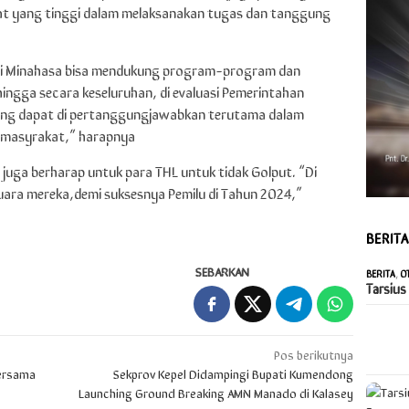
gat yang tinggi dalam melaksanakan tugas dan tanggung
 di Minahasa bisa mendukung program-program dan
hingga secara keseluruhan, di evaluasi Pemerintahan
yang dapat di pertanggungjawabkan terutama dalam
a masyrakat,” harapnya
 juga berharap untuk para THL untuk tidak Golput. “Di
uara mereka,demi suksesnya Pemilu di Tahun 2024,”
BERIT
SEBARKAN
BERITA
,
O
Tarsius
Pos berikutnya
ersama
Sekprov Kepel Didampingi Bupati Kumendong
Launching Ground Breaking AMN Manado di Kalasey