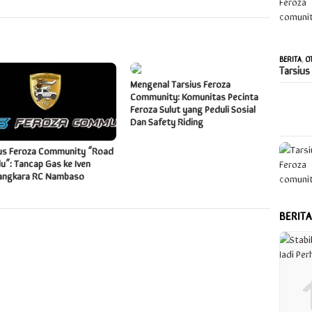
BERITA
,
O
Tarsius
Mengenal Tarsius Feroza
Community: Komunitas Pecinta
Feroza Sulut yang Peduli Sosial
Dan Safety Riding
us Feroza Community “Road
lu”: Tancap Gas ke Iven
angkara RC Nambaso
BERIT