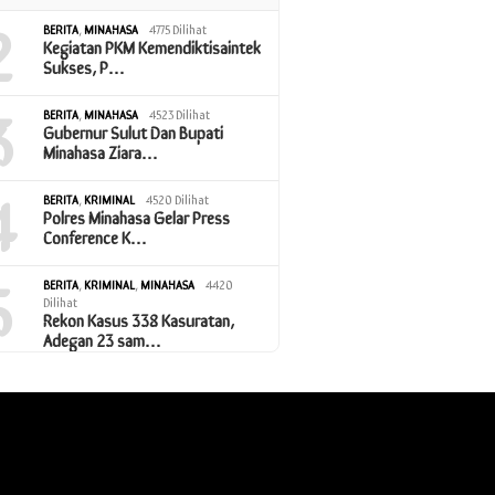
2
BERITA
,
MINAHASA
4775 Dilihat
Kegiatan PKM Kemendiktisaintek
Sukses, P…
3
BERITA
,
MINAHASA
4523 Dilihat
Gubernur Sulut Dan Bupati
Minahasa Ziara…
4
BERITA
,
KRIMINAL
4520 Dilihat
Polres Minahasa Gelar Press
Conference K…
5
BERITA
,
KRIMINAL
,
MINAHASA
4420
Dilihat
Rekon Kasus 338 Kasuratan,
Adegan 23 sam…