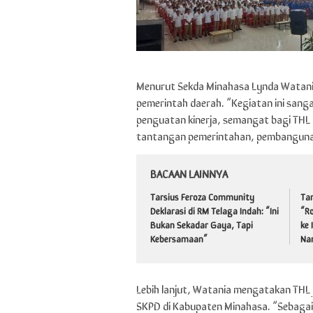
Menurut Sekda Minahasa Lynda Watania
pemerintah daerah. “Kegiatan ini san
penguatan kinerja, semangat bagi THL 
tantangan pemerintahan, pembangunan
BACAAN LAINNYA
Tarsius Feroza Community
Ta
Deklarasi di RM Telaga Indah: “Ini
“Ro
Bukan Sekadar Gaya, Tapi
ke
Kebersamaan”
Na
Lebih lanjut, Watania mengatakan THL 
SKPD di Kabupaten Minahasa. “Sebagai 