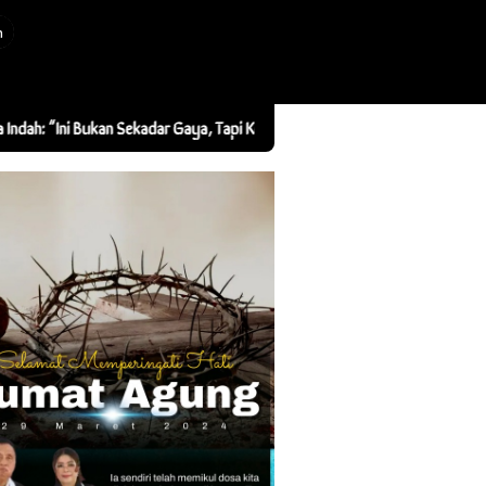
n
ni Bukan Sekadar Gaya, Tapi Kebersamaan”
Tarsius Feroza Communi