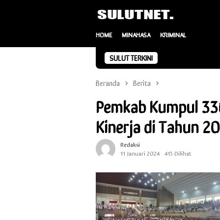
Loncat
ke
konten
HOME
MINAHASA
KRIMINAL
SULUT TERKINI
Beranda
Berita
Pemkab Kumpul 33
Kinerja di Tahun 2
Redaksi
11 Januari 2024
413 Dilihat